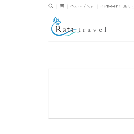
ورود / عضویت
با راتا:
021-91010432