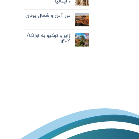
، ایتالیا
تور آتن و شمال یونان
ژاپن، توکیو به اوزاکا/
1404