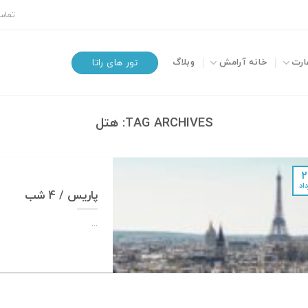
تماس 
ارت
خانه آرامش
وبلاگ
تور های راتا
TAG ARCHIVES:
هتل
۲
اد
پاریس / 4 شب
...