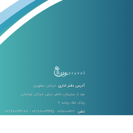
آدرس دفتر اداری
: خیابان مطهری،
بعد از سلیمان خاطر، نبش خیابان اورامان،
پلاک ۵۰-، واحد ۲
02186074687 - 02186074495
تلفن
: 02191010432 -
کد پستی
: 1578736513