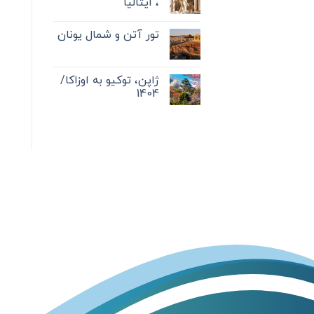
، ایتالیا
تور آتن و شمال یونان
ژاپن، توکیو به اوزاکا/
1404