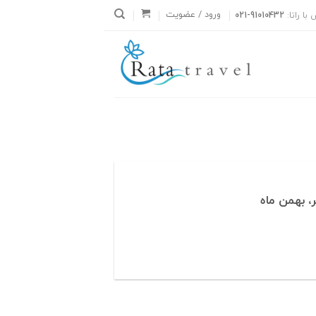
ورود / عضویت
با راتا:
021-91010432
، بهمن ماه