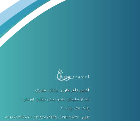
آدرس دفتر اداری
: خیابان مطهری،
بعد از سلیمان خاطر، نبش خیابان اورامان،
پلاک ۵۰-، واحد ۲
02186074687 - 02186074495
تلفن
: 02191010432 -
کد پستی
: 1578736513