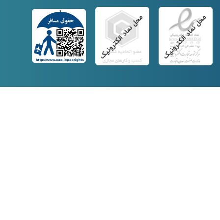
آدرس دفتر اداری
: خیابان مطهری،
بعد از سلیمان خاطر، نبش خیابان اورامان،
پلاک ۵۰-، واحد ۲
02186074687 - 02186074495
تلفن
: 02191010432 -
کد پستی
: 1578736513
تماس با راتا
-
درباره راتا
-
تمامی حقوق برای شرکت راتا محفوظ است