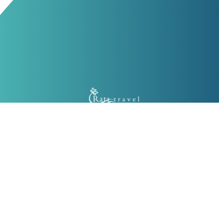
آدرس دفتر اداری
: خیابان مطهری،
بعد از سلیمان خاطر، نبش خیابان اورامان،
پلاک ۵۰-، واحد ۲
02186074687 - 02186074495
تلفن
: 02191010432 -
کد پستی
: 1578736513
تماس با راتا
-
درباره راتا
-
تمامی حقوق برای شرکت 