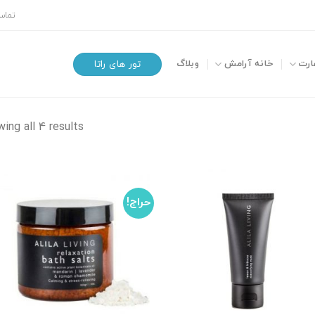
تماس 
ارت
خانه آرامش
وبلاگ
تور های راتا
ing all 4 results
حراج!