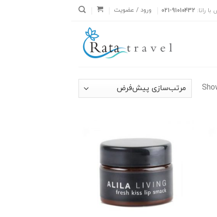
ورود / عضویت
با راتا:
021-91010432
Show