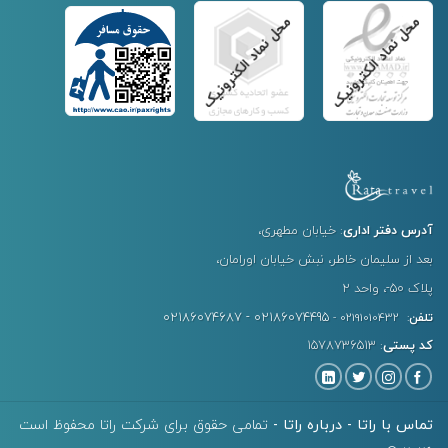
آدرس دفتر اداری
: خیابان مطهری،
بعد از سلیمان خاطر، نبش خیابان اورامان،
پلاک ۵۰-، واحد ۲
02186074687 - 02186074495
تلفن
: 02191010432 -
کد پستی
: 1578736513
تماس با راتا
-
درباره راتا
-
تمامی حقوق برای شرکت راتا محفوظ است