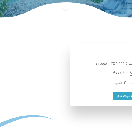
1,250 تومان
1400/1/
3 شب
 ثبت نام