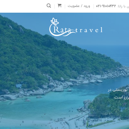
ورود / عضویت
با راتا:
021-91010432
 توریستی در
ران است.