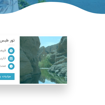
تور طبس
قیمت : ,000
تاریخ : 1
مدت : 
جزئیات و