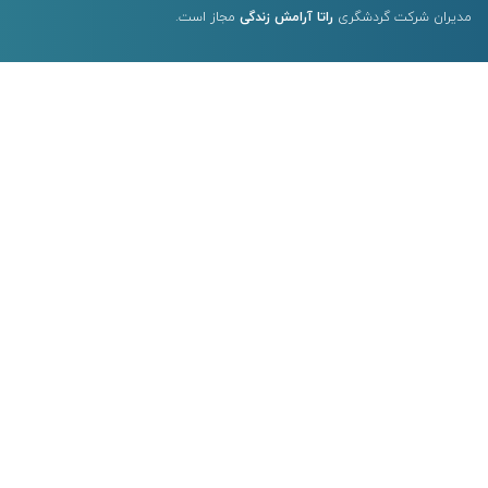
مدیران شرکت گردشگری
راتا آرامش زندگی
مجاز است.
آدرس دفتر اداری
: خیابان مطهری،
بعد از سلیمان خاطر، نبش خیابان اورامان،
پلاک ۵۰-، واحد ۲
02186074687 - 02186074495
تلفن
: 02191010432 -
کد پستی
: 1578736513