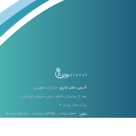
آدرس دفتر اداری
: خیابان مطهری،
بعد از سلیمان خاطر، نبش خیابان اورامان،
پلاک ۵۰-، واحد ۲
02186074687 - 02186074495
تلفن
: 02191010432 -
کد پستی
: 1578736513