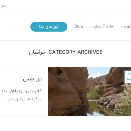
تماس 
ارت
خانه آرامش
وبلاگ
تور های راتا
CATEGORY ARCHIVES:
خراسان
۲
تور طبس
ند
کال جنی، ازمیغان، با
جاذبه های این تور...