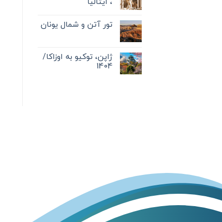
، ایتالیا
تور آتن و شمال یونان
ژاپن، توکیو به اوزاکا/
1404