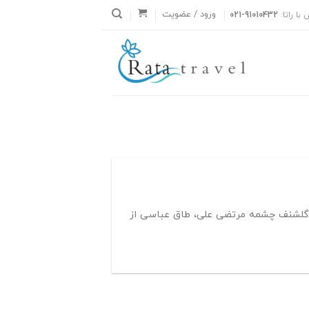
ورود / عضویت
با راتا:
021-91010432
غ گلشنف چشمه مرتضی علی، طاق عباسی از